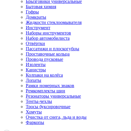
Брызговики универсальные
Бытовая химия
Гофры
Домкраты
Жидкости стеклоомывателя
Инструмент
Наборы инструментов
Набор автомобилиста
Отвёртки
Пассатижи и плоскогубцы
Проставочные кольца
Провода пусковые
Изоленты
Канистры
Колпаки на колёса
Лопаты
Рамки номерных знаков
Ремкомплекты шин
Резонаторы универсальные
Тенты-чехлы
Тросы буксировочные
Хомуты
Очистка от снега, льда и воды
Фаркопы