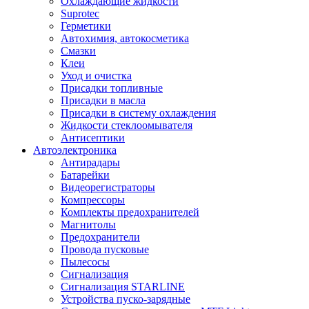
Охлаждающие жидкости
Suprotec
Герметики
Автохимия, автокосметика
Смазки
Клеи
Уход и очистка
Присадки топливные
Присадки в масла
Присадки в систему охлаждения
Жидкости стеклоомывателя
Антисептики
Автоэлектроника
Антирадары
Батарейки
Видеорегистраторы
Компрессоры
Комплекты предохранителей
Магнитолы
Предохранители
Провода пусковые
Пылесосы
Сигнализация
Сигнализация STARLINE
Устройства пуско-зарядные