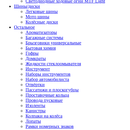
Светодиодные ходовые огни MTF Light
Шины/диски
Легковые шины
Мото шины
Колёсные диски
Остальное
Ароматизаторы
Багажные системы
Брызговики универсальные
Бытовая химия
Гофры
Домкраты
Жидкости стеклоомывателя
Инструмент
Наборы инструментов
Набор автомобилиста
Отвёртки
Пассатижи и плоскогубцы
Проставочные кольца
Провода пусковые
Изоленты
Канистры
Колпаки на колёса
Лопаты
Рамки номерных знаков