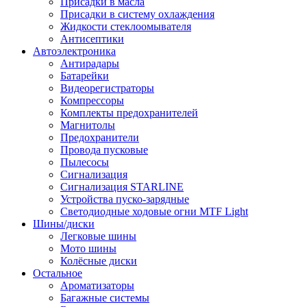
Присадки в масла
Присадки в систему охлаждения
Жидкости стеклоомывателя
Антисептики
Автоэлектроника
Антирадары
Батарейки
Видеорегистраторы
Компрессоры
Комплекты предохранителей
Магнитолы
Предохранители
Провода пусковые
Пылесосы
Сигнализация
Сигнализация STARLINE
Устройства пуско-зарядные
Светодиодные ходовые огни MTF Light
Шины/диски
Легковые шины
Мото шины
Колёсные диски
Остальное
Ароматизаторы
Багажные системы