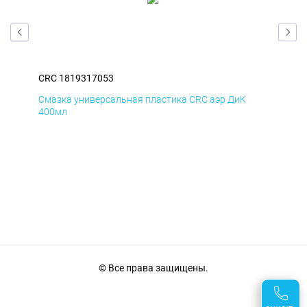
CRC 1819317053
CRC
Смазка универсальная пластика CRC аэр ДиК
Сма
400мл
40
© Все права защищены.