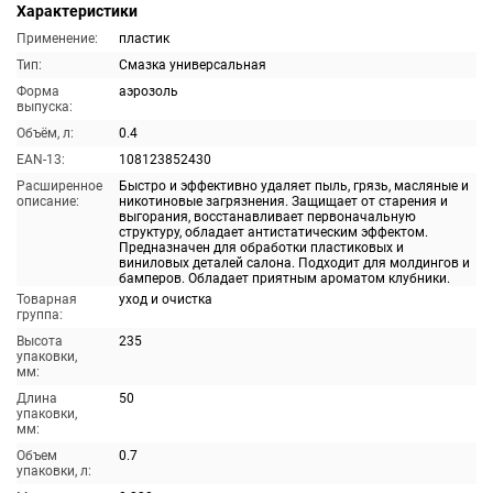
Характеристики
Применение:
пластик
Тип:
Смазка универсальная
Форма
аэрозоль
выпуска:
Объём, л:
0.4
EAN-13:
108123852430
Расширенное
Быстро и эффективно удаляет пыль, грязь, масляные и
описание:
никотиновые загрязнения. Защищает от старения и
выгорания, восстанавливает первоначальную
структуру, обладает антистатическим эффектом.
Предназначен для обработки пластиковых и
виниловых деталей салона. Подходит для молдингов и
бамперов. Обладает приятным ароматом клубники.
Товарная
уход и очистка
группа:
Высота
235
упаковки,
мм:
Длина
50
упаковки,
мм:
Объем
0.7
упаковки, л: