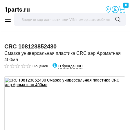
0
1parts.ru
CRC
108123852430
Смазка универсальная пластика CRC аэр Ароматная
400мл
О бренде CRC
0 оценок