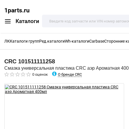
1parts.ru
Каталоги
ЛК
Каталоги групп
Ред.каталоги
Wh-каталоги
Carbase
Сторонние к
CRC
101511111258
Смазка универсальная пластика CRC аэр Ароматная 40
О бренде CRC
0 оценок