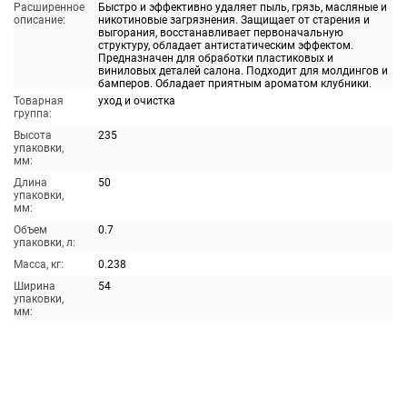
Расширенное
Быстро и эффективно удаляет пыль, грязь, масляные и
описание:
никотиновые загрязнения. Защищает от старения и
выгорания, восстанавливает первоначальную
структуру, обладает антистатическим эффектом.
Предназначен для обработки пластиковых и
виниловых деталей салона. Подходит для молдингов и
бамперов. Обладает приятным ароматом клубники.
Товарная
уход и очистка
группа:
Высота
235
упаковки,
мм:
Длина
50
упаковки,
мм:
Объем
0.7
упаковки, л:
Масса, кг:
0.238
Ширина
54
упаковки,
мм: