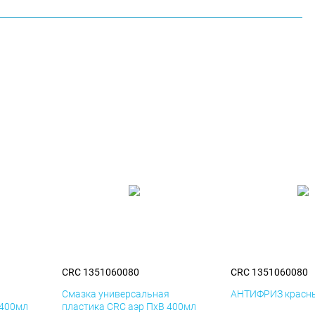
CRC 1351060080
CRC 1351060080
я
Смазка универсальная
АНТИФРИЗ красны
 400мл
пластика CRC аэр ПхВ 400мл