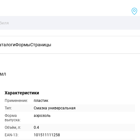
аталоги
Формы
Страницы
0мл
Характеристики
Применение:
пластик
Тип:
Смазка универсальная
Форма
аэрозоль
выпуска:
Объём, л:
0.4
EAN-13:
101511111258